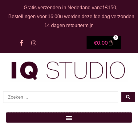
Ga naar de inhoud
Gratis verzenden in Nederland vanaf €150,-
Bestellingen voor 16:00u worden dezelfde dag verzonden
14 dagen retourtermijn
0
F
I
Winkelwage
€
0,00
a
n
c
s
e
t
b
a
o
g
o
r
k
a
-
m
f
Search ...