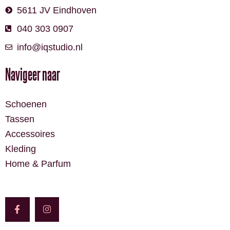
5611 JV Eindhoven
040 303 0907
info@iqstudio.nl
Navigeer naar
Schoenen
Tassen
Accessoires
Kleding
Home & Parfum
F
I
a
n
c
s
e
t
b
a
o
g