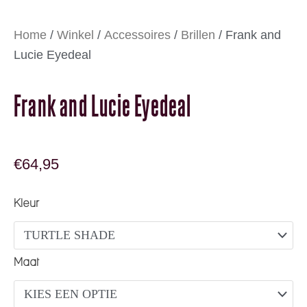
Home
/
Winkel
/
Accessoires
/
Brillen
/ Frank and
Lucie Eyedeal
Frank and Lucie Eyedeal
€
64,95
Frank and Lucie Eyedeal aantal
Kleur
Maat