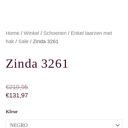
Home
/
Winkel
/
Schoenen
/
Enkel laarzen met
hak
/
Sale
/ Zinda 3261
Zinda 3261
OORSPRONKELIJKE PRIJS WAS: €219,95
HUIDIGE PRIJS IS: €131,97.
€
219,95
€
131,97
Zinda 3261 aantal
Kleur