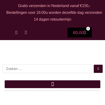
Ga naar de inhoud
Gratis verzenden in Nederland vanaf €150,-
Bestellingen voor 16:00u worden dezelfde dag verzonden
14 dagen retourtermijn
0
F
I
Winkelwag
€
0,00
a
n
c
s
e
t
b
a
o
g
o
r
k
a
-
m
Search ...
f