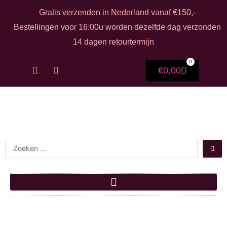
Ga naar de inhoud
Gratis verzenden in Nederland vanaf €150,-
Bestellingen voor 16:00u worden dezelfde dag verzonden
14 dagen retourtermijn
0
F
I
Winkelwag
€
0,00
a
n
c
s
e
t
b
a
o
g
o
r
k
a
-
m
Search ...
f