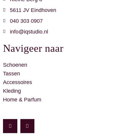
5611 JV Eindhoven
040 303 0907
info@iqstudio.nl
Navigeer naar
Schoenen
Tassen
Accessoires
Kleding
Home & Parfum
F
I
a
n
c
s
e
t
b
a