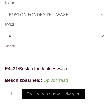
Elena Iachi E4431 aantal
Kleur
Maat
WISSEN
E4431/Boston fondente + wash
Beschikbaarheid:
Op voorraad
Alternative:
Toevoegen aan winkelwagen