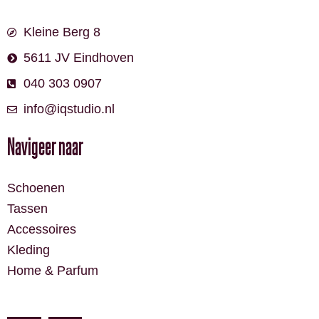
Kleine Berg 8
5611 JV Eindhoven
040 303 0907
info@iqstudio.nl
Navigeer naar
Schoenen
Tassen
Accessoires
Kleding
Home & Parfum
F
I
a
n