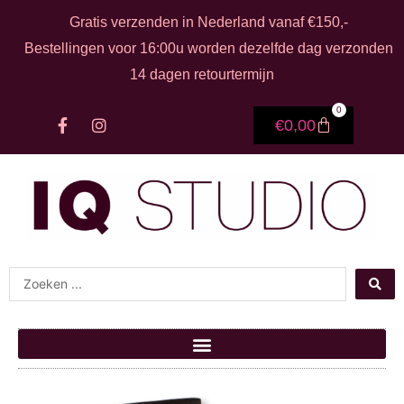
Ga naar de inhoud
Gratis verzenden in Nederland vanaf €150,-
Bestellingen voor 16:00u worden dezelfde dag verzonden
14 dagen retourtermijn
0
F
I
Winkelwage
€
0,00
a
n
c
s
e
t
b
a
o
g
o
r
k
a
-
m
f
Search ...