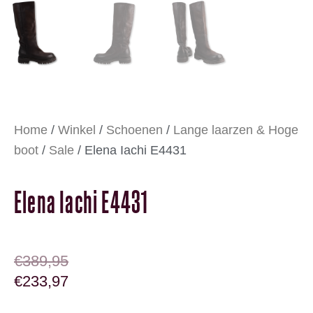
Home
/
Winkel
/
Schoenen
/
Lange laarzen & Hoge
boot
/
Sale
/ Elena Iachi E4431
Elena Iachi E4431
OORSPRONKELIJKE PRIJS WAS: €389,95
HUIDIGE PRIJS IS: €233,97.
€
389,95
€
233,97