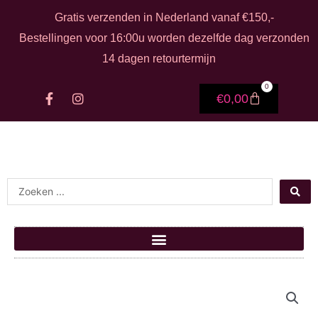
Ga naar de inhoud
Gratis verzenden in Nederland vanaf €150,-
Bestellingen voor 16:00u worden dezelfde dag verzonden
14 dagen retourtermijn
0
F
I
Winkelwage
€
0,00
a
n
c
s
e
t
b
a
o
g
o
r
k
a
Search ...
-
m
f