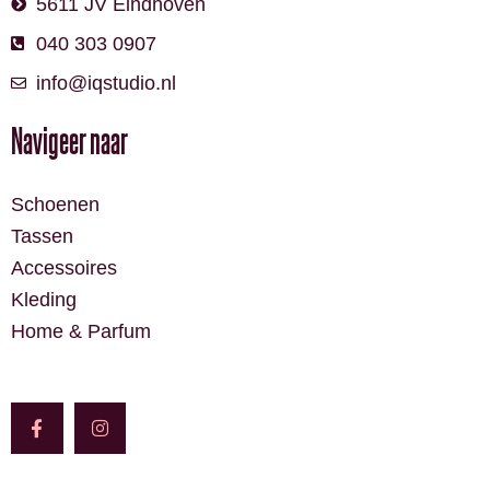
5611 JV Eindhoven
040 303 0907
info@iqstudio.nl
Navigeer naar
Schoenen
Tassen
Accessoires
Kleding
Home & Parfum
F
I
a
n
c
s
e
t
b
a
o
g
o
r