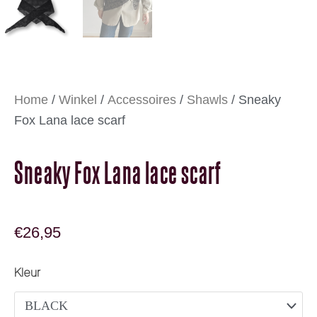
Home
/
Winkel
/
Accessoires
/
Shawls
/ Sneaky
Fox Lana lace scarf
Sneaky Fox Lana lace scarf
€
26,95
Sneaky Fox Lana lace scarf aantal
Kleur