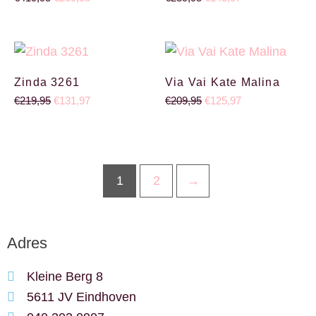
Oorspronkelijke prijs was: €219,95.
Huidige prijs is: €131,97.
Oorspronkelijke prijs wa
Huidige prijs is:
Zinda 3261
Via Vai Kate Malina
€
219,95
€
131,97
€
209,95
€
125,97
1
2
→
Adres
Kleine Berg 8
5611 JV Eindhoven