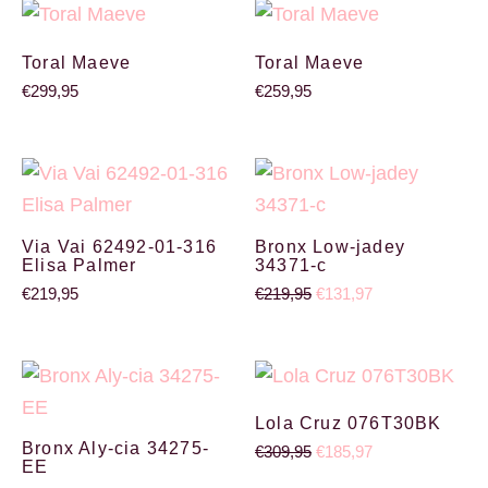
Toral Maeve
Toral Maeve
€
299,95
€
259,95
Oorspronkelijke prijs wa
Huidige prijs is:
Via Vai 62492-01-316
Bronx Low-jadey
Elisa Palmer
34371-c
€
219,95
€
219,95
€
131,97
Oorspronkelijke prijs was: €219,95.
Huidige prijs is: €131,97.
Oorspronkelijke prijs wa
Huidige prijs is:
Lola Cruz 076T30BK
Bronx Aly-cia 34275-
€
309,95
€
185,97
EE