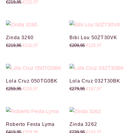
€
219,95
€
131,97
Oorspronkelijke prijs was: €219,95.
Huidige prijs is: €131,97.
Oorspronkelijke prijs wa
Huidige prijs is:
Zinda 3260
Bibi Lou 50ZT30VK
€
219,95
€
131,97
€
209,95
€
125,97
Oorspronkelijke prijs was: €259,95.
Huidige prijs is: €155,97.
Oorspronkelijke prijs wa
Huidige prijs is:
Lola Cruz 050TG0BK
Lola Cruz 032T30BK
€
259,95
€
155,97
€
279,95
€
167,97
Oorspronkelijke prijs was: €419,95.
Huidige prijs is: €209,98.
Oorspronkelijke prijs wa
Huidige prijs is:
Roberto Festa Lyma
Zinda 3262
€
419,95
€
209,98
€
239,95
€
143,97