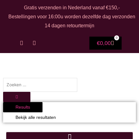
Ga naar de inhoud
Gratis verzenden in Nederland vanaf €150,-
Bestellingen voor 16:00u worden dezelfde dag verzonden
14 dagen retourtermijn
0
F
I
Winkelwag
€
0,00
a
n
c
s
e
t
b
a
o
g
o
r
k
a
Search ...
-
m
f
Results
Bekijk alle resultaten