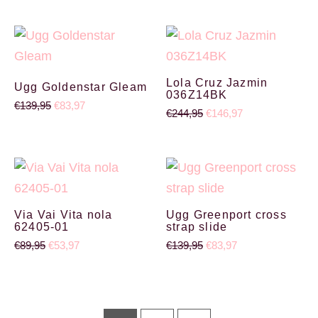
Oorspronkelijke prijs was: €139,95.
Huidige prijs is: €83,97.
Oorspronkelijke prijs wa
Huidige prijs is:
Lola Cruz Jazmin
Ugg Goldenstar Gleam
036Z14BK
€
139,95
€
83,97
€
244,95
€
146,97
Oorspronkelijke prijs was: €89,95.
Huidige prijs is: €53,97.
Oorspronkelijke prijs wa
Huidige prijs is: €
Via Vai Vita nola
Ugg Greenport cross
62405-01
strap slide
€
89,95
€
53,97
€
139,95
€
83,97