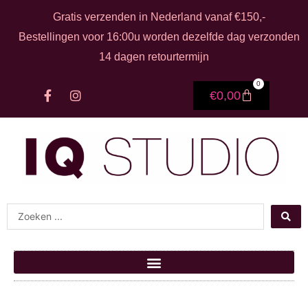
Ga naar de inhoud
Gratis verzenden in Nederland vanaf €150,-
Bestellingen voor 16:00u worden dezelfde dag verzonden
14 dagen retourtermijn
0
F
I
Winkelwage
€
0,00
a
n
c
s
e
t
b
a
o
g
o
r
k
a
-
m
f
Search ...