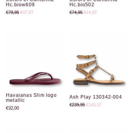
Hc.biow609
Hc.bio502
€
79,95
€
47,97
€
74,95
€
44,97
Oorspronkelijke prijs wa
Huidige prijs is:
Havaianas Slim logo
Ash Play 130342-004
metallic
€
239,95
€
143,97
€
32,00
Oorspronkelijke prijs wa
Huidige prijs is: €