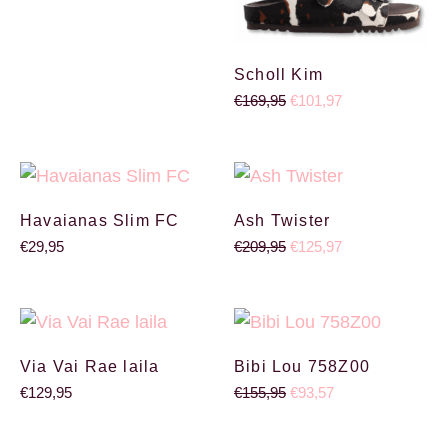
Scholl Kim
€
169,95
€
101,97
Oorspronkelijke prijs wa
Huidige prijs is:
Havaianas Slim FC
Ash Twister
€
29,95
€
209,95
€
125,97
Oorspronkelijke prijs wa
Huidige prijs is: €
Via Vai Rae laila
Bibi Lou 758Z00
€
129,95
€
155,95
€
93,57