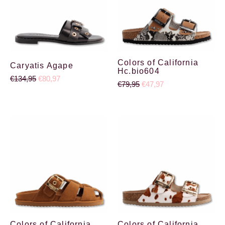
Colors of California
Caryatis Agape
Hc.bio604
€
134,95
€
80,97
€
79,95
€
47,97
Oorspronkelijke prijs was: €79,95.
Huidige prijs is: €47,97.
Oorspronkelijke prijs was
Huidige prijs is: €4
Colors of California
Colors of California