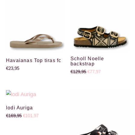
Scholl Noelle
Havaianas Top tiras fc
backstrap
€
23,95
€
129,95
€
77,97
Oorspronkelijke prijs was: €169,95.
Huidige prijs is: €101,97.
Oorspronkelijke prijs wa
Huidige prijs is:
lodi Auriga
€
169,95
€
101,97