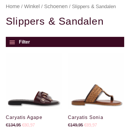
Home
Winkel
Schoenen
/
/
/ Slippers & Sandalen
Slippers & Sandalen
Filter
Oorspronkelijke prijs was: €134,95.
Huidige prijs is: €80,97.
Oorspronkelijke prijs wa
Huidige prijs is: €
Caryatis Agape
Caryatis Sonia
€
134,95
€
80,97
€
149,95
€
89,97