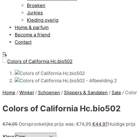
Broeken
Jurkjes
Kleding overig
Home & parfum
Become a friend
Contact
🔍
Home
/
Winkel
/
Schoenen
/
Slippers & Sandalen
/
Sale
/ Color
Colors of California Hc.bio502
€
74,95
Oorspronkelijke prijs was: €74,95.
€
44,97
Huidige prijs 
Kleur