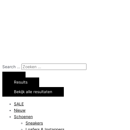
Search ...
Results
Bekijk alle resultaten
SALE
Nieuw
Schoenen
Sneakers
Loafers & Instappers