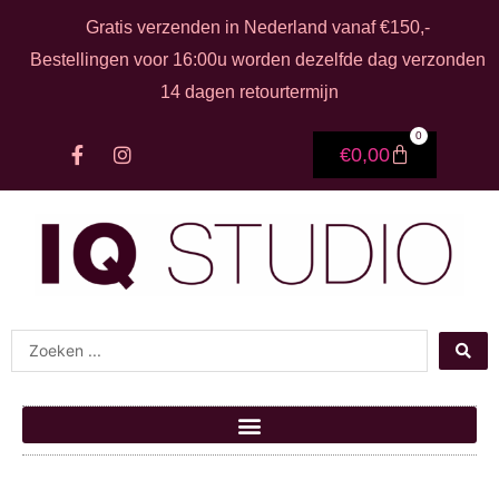
Ga naar de inhoud
Gratis verzenden in Nederland vanaf €150,-
Bestellingen voor 16:00u worden dezelfde dag verzonden
14 dagen retourtermijn
0
F
I
Winkelwage
€
0,00
a
n
c
s
e
t
b
a
o
g
o
r
k
a
-
m
f
Search ...