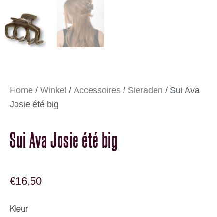
Home
/
Winkel
/
Accessoires
/
Sieraden
/ Sui Ava
Josie été big
Sui Ava Josie été big
€
16,50
Sui Ava Josie été big aantal
Kleur