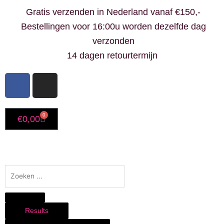
Ga
Gratis verzenden in Nederland vanaf €150,-
naar
Bestellingen voor 16:00u worden dezelfde dag
de
verzonden
inhoud
14 dagen retourtermijn
F
I
a
n
c
s
e
t
0
Winkelwagen
€
0,00
b
a
o
g
o
r
k
a
Search
-
m
...
f
Results