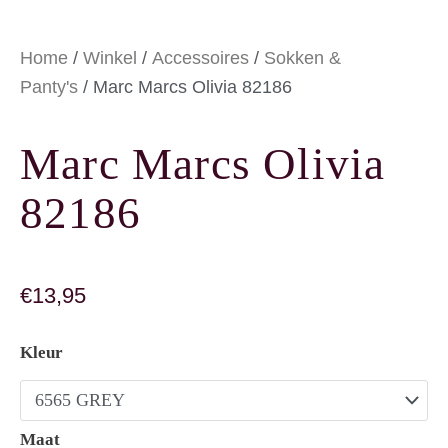
Home
/
Winkel
/
Accessoires
/
Sokken &
Panty's
/ Marc Marcs Olivia 82186
Marc Marcs Olivia
82186
€
13,95
Marc Marcs Olivia 82186 aantal
Kleur
Maat