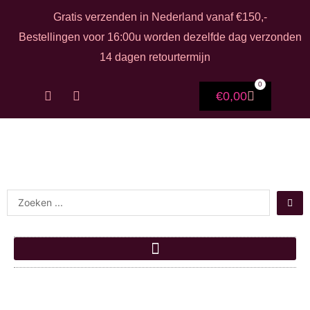
Ga naar de inhoud
Gratis verzenden in Nederland vanaf €150,-
Bestellingen voor 16:00u worden dezelfde dag verzonden
14 dagen retourtermijn
0
F
I
Winkelwag
€
0,00
a
n
c
s
e
t
b
a
o
g
o
r
k
a
-
m
Search ...
f