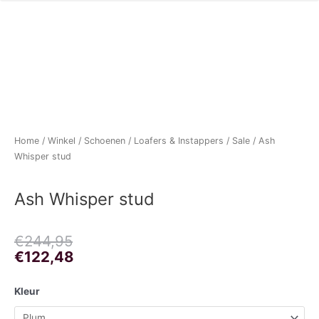
Home
/
Winkel
/
Schoenen
/
Loafers & Instappers
/
Sale
/ Ash
Whisper stud
Ash Whisper stud
Oorspronkelijke
Huidige
€
244,95
prijs
prijs
€
122,48
was:
is:
€244,95.
€122,48.
Ash
Kleur
Whisper