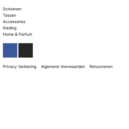
Schoenen
Tassen
Accessoires
Kleding
Home & Parfum
F
I
a
n
c
s
e
t
Privacy Verklaring
Algemene Voorwaarden
Retourneren
b
a
o
g
o
r
k
a
-
m
f