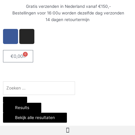
Ga
Gratis verzenden in Nederland vanaf €150,-
naar
Bestellingen voor 16:00u worden dezelfde dag verzonden
de
14 dagen retourtermijn
inhoud
F
I
a
n
c
s
e
t
0
Winkelwagen
€
0,00
b
a
o
g
o
r
k
a
Search
-
m
...
f
Results
Bekijk alle resultaten