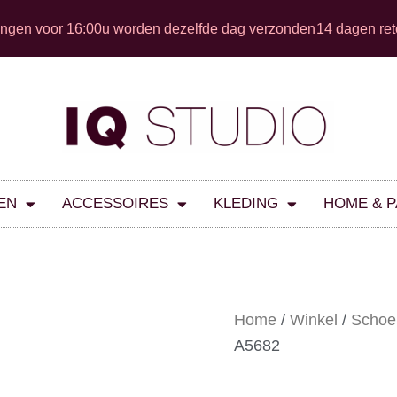
ingen voor 16:00u worden dezelfde dag verzonden
14 dagen ret
EN
ACCESSOIRES
KLEDING
HOME & 
Home
/
Winkel
/
Schoe
A5682