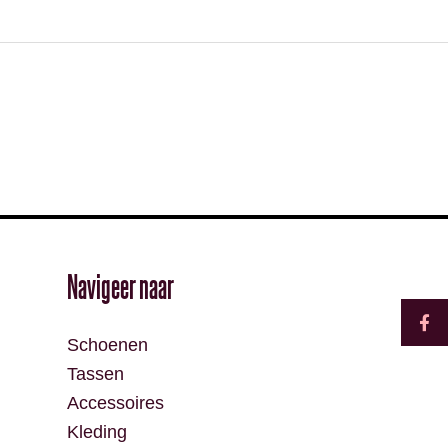
F
Navigeer naar
a
c
e
Schoenen
b
o
Tassen
o
k
Accessoires
-
f
Kleding