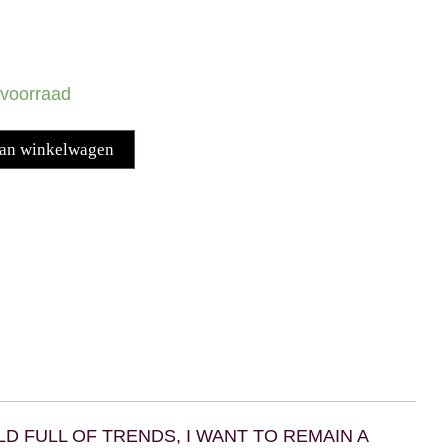
voorraad
Alternative:
an winkelwagen
 A WORLD FULL OF TRENDS, I WANT TO REMAIN A