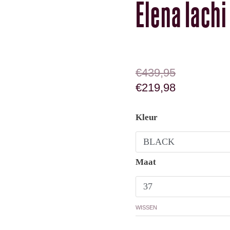
Elena Iach
OORSPRONKELIJK
HUIDIGE PRIJS IS
€
439,95
€
219,98
Elena Iachi A5682 aant
Kleur
Maat
WISSEN