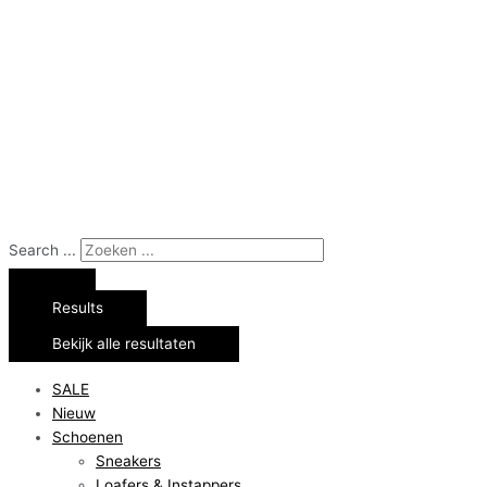
Search ...
Results
Bekijk alle resultaten
SALE
Nieuw
Schoenen
Sneakers
Loafers & Instappers