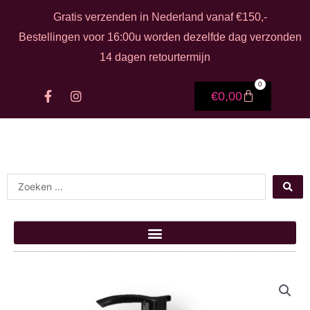
Ga naar de inhoud
Gratis verzenden in Nederland vanaf €150,-
Bestellingen voor 16:00u worden dezelfde dag verzonden
14 dagen retourtermijn
0
F
I
Winkelwage
€
0,00
a
n
c
s
e
t
b
a
o
g
o
r
k
a
Search ...
-
m
f