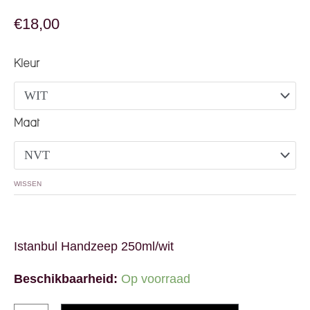
€
18,00
Atelier Rebul Istanbul Handzeep 250ml aantal
Kleur
Maat
WISSEN
Istanbul Handzeep 250ml/wit
Beschikbaarheid:
Op voorraad