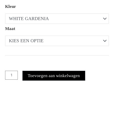
K-way Le vrai 4.0 albine orsetto aantal
Kleur
Maat
Toevoegen aan winkelwagen