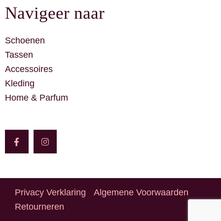
Navigeer naar
Schoenen
Tassen
Accessoires
Kleding
Home & Parfum
F
I
a
n
c
s
e
t
b
a
o
g
o
r
k
a
-
m
Privacy Verklaring
Algemene Voorwaarden
f
Retourneren