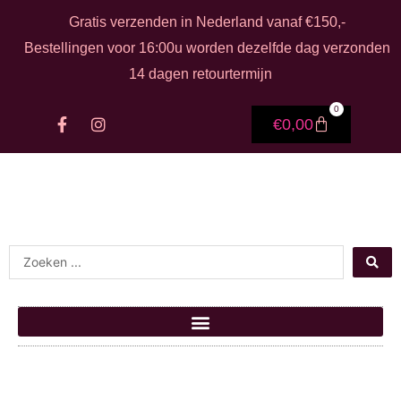
Ga naar de inhoud
Gratis verzenden in Nederland vanaf €150,-
Bestellingen voor 16:00u worden dezelfde dag verzonden
14 dagen retourtermijn
0
F
I
Winkelwage
€
0,00
a
n
c
s
e
t
b
a
o
g
o
r
k
a
-
m
Search ...
f