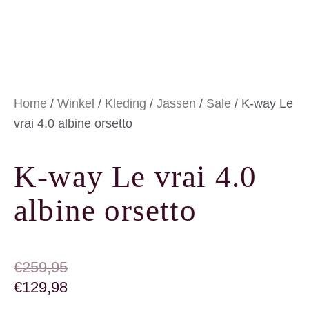
Home
/
Winkel
/
Kleding
/
Jassen
/
Sale
/ K-way Le
vrai 4.0 albine orsetto
K-way Le vrai 4.0
albine orsetto
OORSPRONKELIJKE PRIJS WAS: €259,95
HUIDIGE PRIJS IS: €129,98.
€
259,95
€
129,98