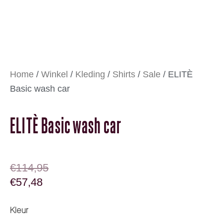
Home
/
Winkel
/
Kleding
/
Shirts
/
Sale
/ ELITÈ
Basic wash car
ELITÈ Basic wash car
OORSPRONKELIJKE PRIJS WAS: €114,95
HUIDIGE PRIJS IS: €57,48.
€
114,95
€
57,48
ELITÈ Basic wash car aantal
Kleur