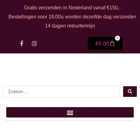
Ga naar de inhoud
Gratis verzenden in Nederland vanaf €150,-
Bestellingen voor 16:00u worden dezelfde dag verzonden
14 dagen retourtermijn
0
F
I
Winkelwage
€
0,00
a
n
c
s
e
t
b
a
o
g
o
r
k
a
-
m
Search ...
f