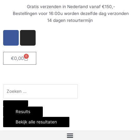
Ga
Gratis verzenden in Nederland vanaf €150,-
naar
Bestellingen voor 16:00u worden dezelfde dag verzonden
de
14 dagen retourtermijn
inhoud
F
I
a
n
c
s
e
t
0
Winkelwagen
€
0,00
b
a
o
g
o
r
k
a
Search
-
m
...
f
Results
Bekijk alle resultaten