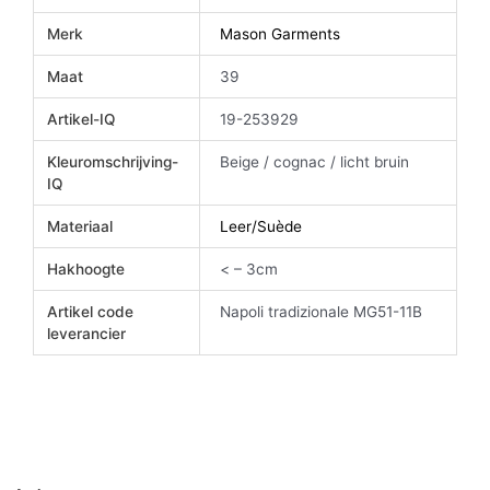
Merk
Mason Garments
Maat
39
Artikel-IQ
19-253929
Kleuromschrijving-
Beige / cognac / licht bruin
IQ
Materiaal
Leer/Suède
Hakhoogte
< – 3cm
Artikel code
Napoli tradizionale MG51-11B
leverancier