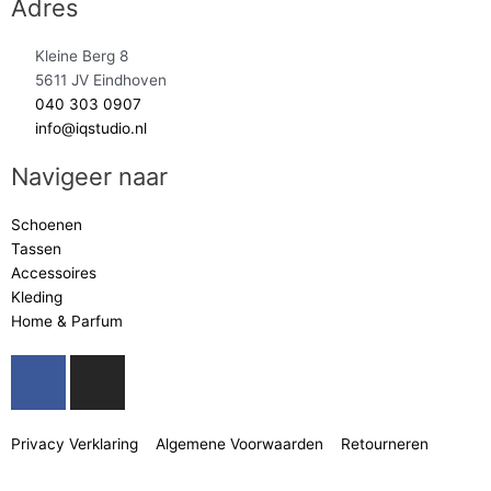
Adres
Kleine Berg 8
5611 JV Eindhoven
040 303 0907
info@iqstudio.nl
Navigeer naar
Schoenen
Tassen
Accessoires
Kleding
Home & Parfum
F
I
a
n
c
s
e
t
Privacy Verklaring
Algemene Voorwaarden
Retourneren
b
a