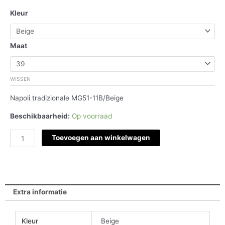
€249,95.
€124,98.
Mason
Kleur
Garments
Napoli
tradizionale
Maat
MG51-
11B
aantal
WISSEN
Napoli tradizionale MG51-11B/Beige
Beschikbaarheid:
Op voorraad
Toevoegen aan winkelwagen
Extra informatie
Kleur
Beige