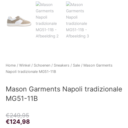
Home
/
Winkel
/
Schoenen
/
Sneakers
/
Sale
/ Mason Garments
Napoli tradizionale MG51-11B
Mason Garments Napoli tradizionale
MG51-11B
Oorspronkelijke
Huidige
€
249,95
prijs
prijs
€
124,98
was:
is: