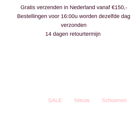
Ga
Gratis verzenden in Nederland vanaf €150,-
naar
Bestellingen voor 16:00u worden dezelfde dag
de
verzonden
inhoud
14 dagen retourtermijn
SALE
Nieuw
Schoenen