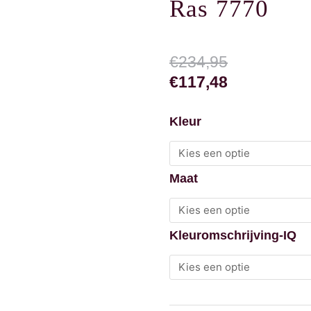
Ras 7770
Oorspronkelijke
Huidige
€
234,95
prijs
prijs
€
117,48
was:
is:
Ras
€234,95.
€117,48.
Kleur
7770
aantal
Maat
Kleuromschrijving-IQ