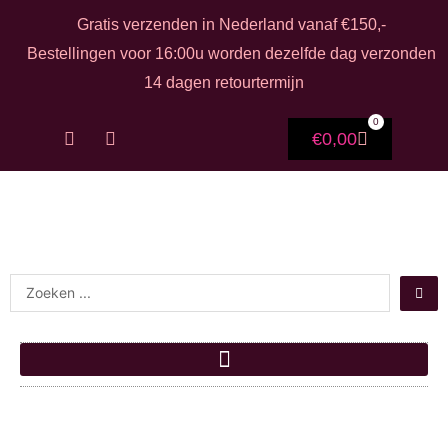
Ga naar de inhoud
Gratis verzenden in Nederland vanaf €150,-
Bestellingen voor 16:00u worden dezelfde dag verzonden
14 dagen retourtermijn
0
F
I
Winkelwag
€
0,00
a
n
c
s
e
t
b
a
o
g
o
r
k
a
-
m
Search ...
f