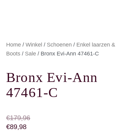
Home
/
Winkel
/
Schoenen
/
Enkel laarzen &
Boots
/
Sale
/ Bronx Evi-Ann 47461-C
Bronx Evi-Ann
47461-C
OORSPRONKELIJKE PRIJS WAS: €179,96
HUIDIGE PRIJS IS: €89,98.
€
179,96
€
89,98