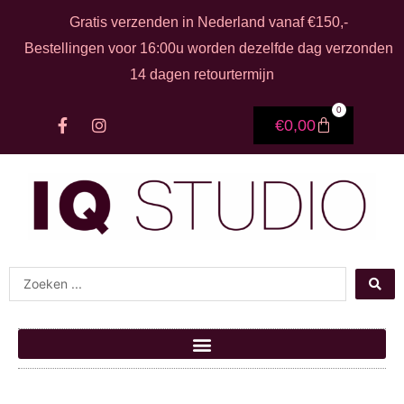
Ga naar de inhoud
Gratis verzenden in Nederland vanaf €150,-
Bestellingen voor 16:00u worden dezelfde dag verzonden
14 dagen retourtermijn
0
F
I
Winkelwage
€
0,00
a
n
c
s
e
t
b
a
o
g
o
r
k
a
-
m
f
Search ...