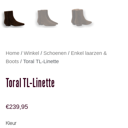
Home
/
Winkel
/
Schoenen
/
Enkel laarzen &
Boots
/ Toral TL-Linette
Toral TL-Linette
€
239,95
Toral TL-Linette aantal
Kleur