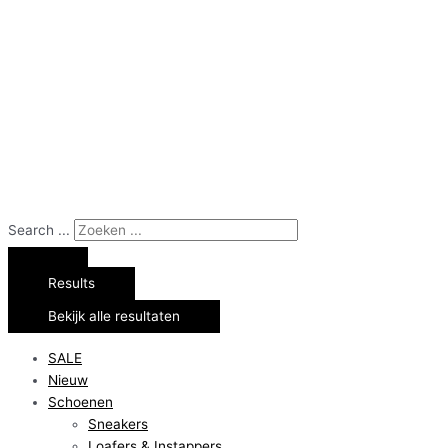
Search ...
Results
Bekijk alle resultaten
SALE
Nieuw
Schoenen
Sneakers
Loafers & Instappers