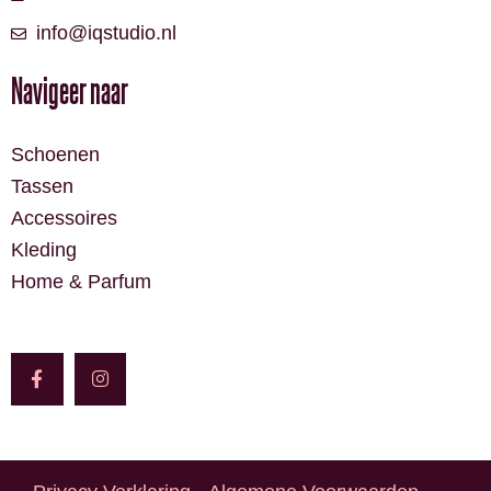
info@iqstudio.nl
Navigeer naar
Schoenen
Tassen
Accessoires
Kleding
Home & Parfum
F
I
a
n
c
s
e
t
b
a
o
g
o
r
k
a
-
m