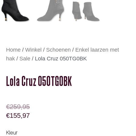
Home
/
Winkel
/
Schoenen
/
Enkel laarzen met
hak
/
Sale
/ Lola Cruz 050TG0BK
Lola Cruz 050TG0BK
OORSPRONKELIJKE PRIJS WAS: €259,95
HUIDIGE PRIJS IS: €155,97.
€
259,95
€
155,97
Lola Cruz 050TG0BK aantal
Kleur