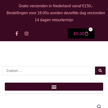
Ga naar de inhoud
Gratis verzenden in Nederland vanaf €150,-
Bestellingen voor 16:00u worden dezelfde dag verzonden
14 dagen retourtermijn
0
F
I
Winkelwage
€
0,00
a
n
c
s
e
t
b
a
o
g
o
r
k
a
-
m
Search ...
f