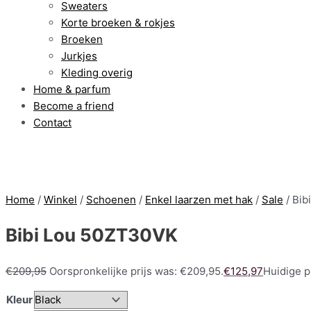
Sweaters
Korte broeken & rokjes
Broeken
Jurkjes
Kleding overig
Home & parfum
Become a friend
Contact
Home
/
Winkel
/
Schoenen
/
Enkel laarzen met hak
/
Sale
/ Bib
Bibi Lou 50ZT30VK
€
209,95
Oorspronkelijke prijs was: €209,95.
€
125,97
Huidige pr
Kleur