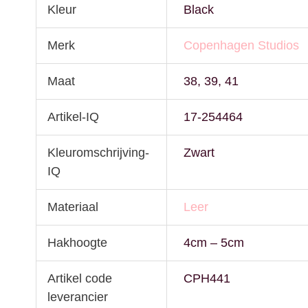
Kleur
Black
Merk
Copenhagen Studios
Maat
38, 39, 41
Artikel-IQ
17-254464
Kleuromschrijving-
Zwart
IQ
Materiaal
Leer
Hakhoogte
4cm – 5cm
Artikel code
CPH441
leverancier