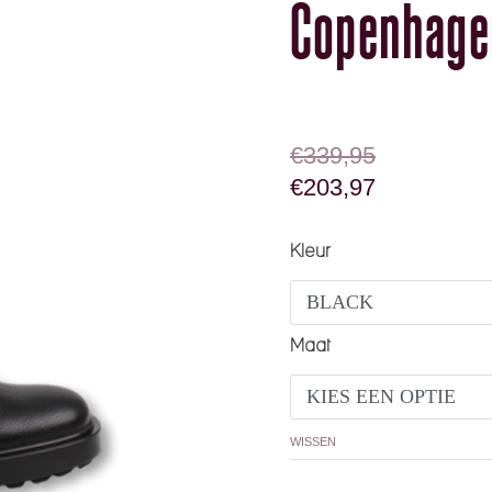
Copenhage
OORSPRONKELIJK
HUIDIGE PRIJS IS
€
339,95
€
203,97
Copenhagen Studios C
Kleur
Maat
WISSEN