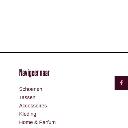
F
Navigeer naar
a
c
e
Schoenen
b
o
Tassen
o
k
Accessoires
-
f
Kleding
Home & Parfum