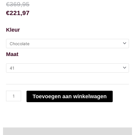
Oorspronkelijke
Huidige
€
369,95
prijs
prijs
€
221,97
was:
is:
Toral
€369,95.
€221,97.
Kleur
Sofia
aantal
Maat
Toevoegen aan winkelwagen
Beschrijving