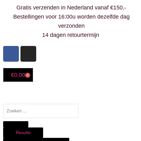
Ga
Gratis verzenden in Nederland vanaf €150,-
naar
Bestellingen voor 16:00u worden dezelfde dag
de
verzonden
inhoud
14 dagen retourtermijn
F
I
a
n
c
s
e
t
€
0,00
0
Winkelwagen
b
a
o
g
o
r
k
a
Search
-
m
...
f
Results