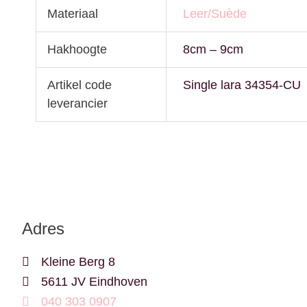
Materiaal
Leer/Suède
Hakhoogte
8cm – 9cm
Artikel code
Single lara 34354-CU
leverancier
Adres
Kleine Berg 8
5611 JV Eindhoven
040 303 0907