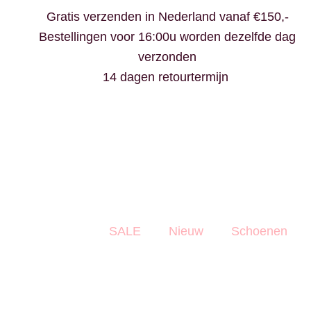
Ga
Gratis verzenden in Nederland vanaf €150,-
naar
Bestellingen voor 16:00u worden dezelfde dag
de
verzonden
inhoud
14 dagen retourtermijn
SALE
Nieuw
Schoenen