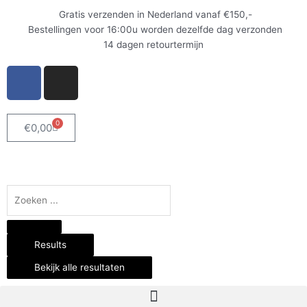
Ga
Gratis verzenden in Nederland vanaf €150,-
naar
Bestellingen voor 16:00u worden dezelfde dag verzonden
de
14 dagen retourtermijn
inhoud
F
I
a
n
c
s
e
t
0
Winkelwagen
€
0,00
b
a
o
g
o
r
k
a
Search
-
m
...
f
Results
Bekijk alle resultaten