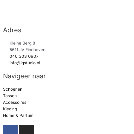
Adres
Kleine Berg 8
5611 JV Eindhoven
040 303 0907
info@iqstudio.nl
Navigeer naar
Schoenen
Tassen
Accessoires
Kleding
Home & Parfum
F
I