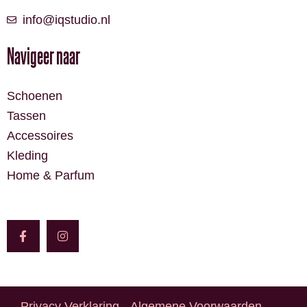
info@iqstudio.nl
Navigeer naar
Schoenen
Tassen
Accessoires
Kleding
Home & Parfum
F
I
a
n
c
s
e
t
b
a
o
g
o
r
k
a
-
m
Privacy Verklaring
Algemene Voorwaarden