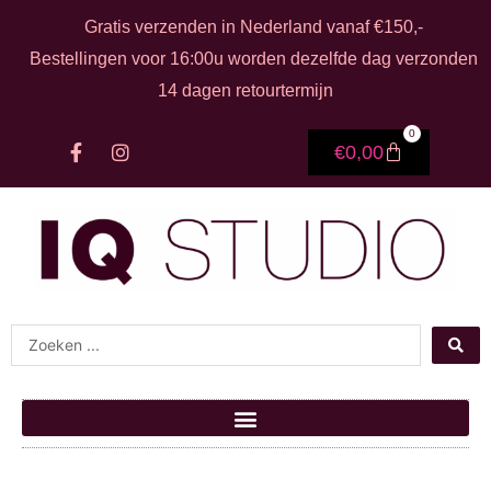
Ga naar de inhoud
Gratis verzenden in Nederland vanaf €150,-
Bestellingen voor 16:00u worden dezelfde dag verzonden
14 dagen retourtermijn
0
F
I
Winkelwage
€
0,00
a
n
c
s
e
t
b
a
o
g
o
r
k
a
-
m
f
Search ...