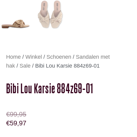
Home
/
Winkel
/
Schoenen
/
Sandalen met
hak
/
Sale
/ Bibi Lou Karsie 884z69-01
Bibi Lou Karsie 884z69-01
OORSPRONKELIJKE PRIJS WAS: €99,95.
HUIDIGE PRIJS IS: €59,97.
€
99,95
€
59,97