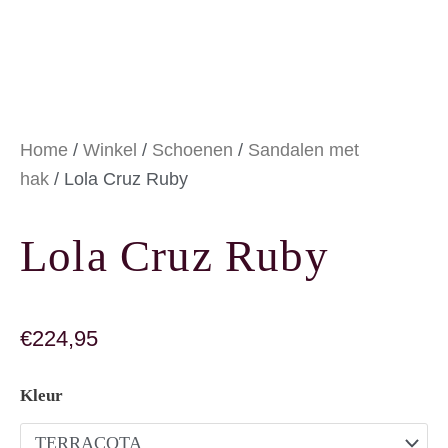
Home
/
Winkel
/
Schoenen
/
Sandalen met
hak
/ Lola Cruz Ruby
Lola Cruz Ruby
€
224,95
Lola Cruz Ruby aantal
Kleur