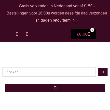
Ga naar de inhoud
Gratis verzenden in Nederland vanaf €150,-
Bestellingen voor 16:00u worden dezelfde dag verzonden
14 dagen retourtermijn
0
F
I
Winkelwag
€
0,00
a
n
c
s
e
t
b
a
o
g
o
r
k
a
-
m
Search ...
f