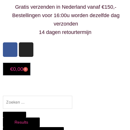
Ga
Gratis verzenden in Nederland vanaf €150,-
naar
Bestellingen voor 16:00u worden dezelfde dag
de
verzonden
inhoud
14 dagen retourtermijn
F
I
a
n
c
s
e
t
€
0,00
0
Winkelwagen
b
a
o
g
o
r
k
a
Search
-
m
...
f
Results