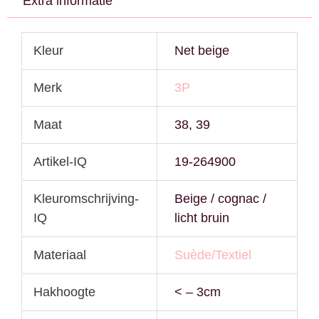
Extra informatie
Kleur
Net beige
Merk
3P
Maat
38, 39
Artikel-IQ
19-264900
Kleuromschrijving-
Beige / cognac /
IQ
licht bruin
Materiaal
Suède/Textiel
Hakhoogte
< – 3cm