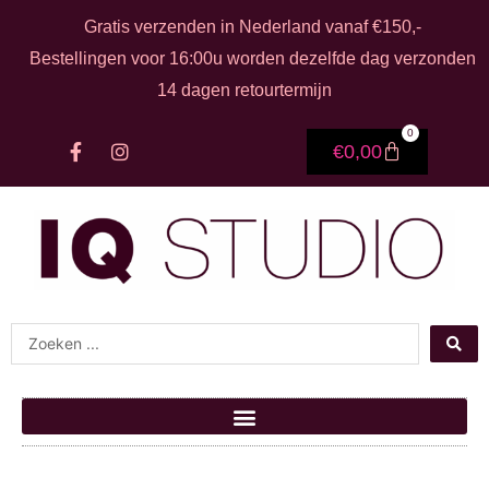
Ga naar de inhoud
Gratis verzenden in Nederland vanaf €150,-
Bestellingen voor 16:00u worden dezelfde dag verzonden
14 dagen retourtermijn
0
F
I
Winkelwage
€
0,00
a
n
c
s
e
t
b
a
o
g
o
r
k
a
-
m
f
Search ...