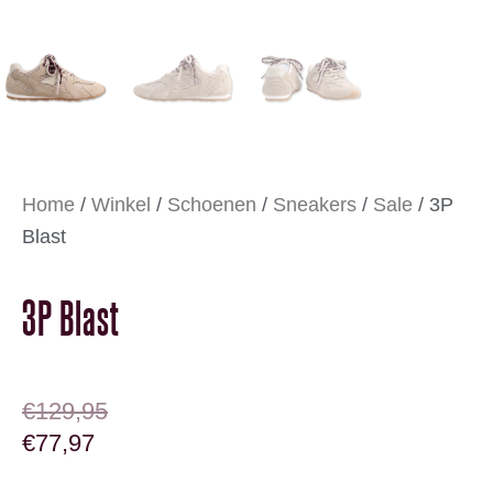
Home
/
Winkel
/
Schoenen
/
Sneakers
/
Sale
/ 3P
Blast
3P Blast
OORSPRONKELIJKE PRIJS WAS: €129,95
HUIDIGE PRIJS IS: €77,97.
€
129,95
€
77,97