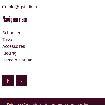
info@iqstudio.nl
Navigeer naar
Schoenen
Tassen
Accessoires
Kleding
Home & Parfum
F
I
a
n
c
s
e
t
b
a
o
g
o
r
k
a
-
m
Privacy Verklaring
Algemene Voorwaarden