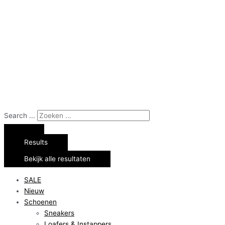
Search ...
Results
Bekijk alle resultaten
SALE
Nieuw
Schoenen
Sneakers
Loafers & Instappers