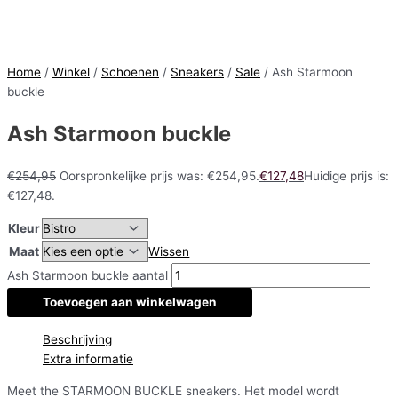
Home
/
Winkel
/
Schoenen
/
Sneakers
/
Sale
/ Ash Starmoon
buckle
Ash Starmoon buckle
€
254,95
Oorspronkelijke prijs was: €254,95.
€
127,48
Huidige prijs is:
€127,48.
Kleur
Maat
Wissen
Ash Starmoon buckle aantal
Toevoegen aan winkelwagen
Beschrijving
Extra informatie
Meet the STARMOON BUCKLE sneakers. Het model wordt