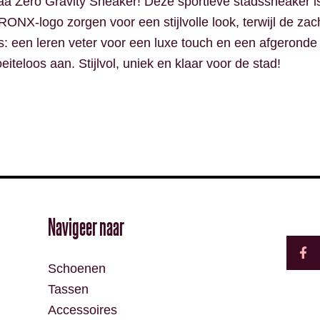
Zero Gravity Sneaker! Deze sportieve stadssneaker is p
NX-logo zorgen voor een stijlvolle look, terwijl de zac
ers: een leren veter voor een luxe touch en een afgerond
eiteloos aan. Stijlvol, uniek en klaar voor de stad!
F
Navigeer naar
a
c
e
Schoenen
b
o
Tassen
o
k
Accessoires
-