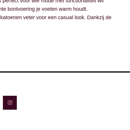
erfect voor wie mode met functionaliteit wil
hte bontvoering je voeten warm houdt.
e katoenen veter voor een casual look. Dankzij de
I
n
s
t
a
g
r
a
m