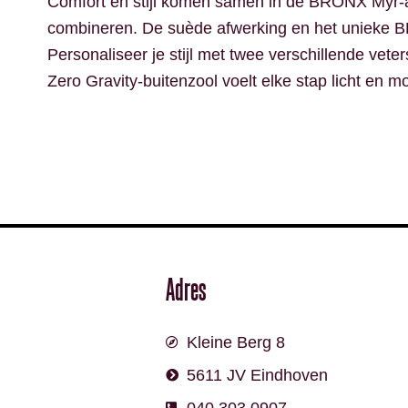
Comfort en stijl komen samen in de BRONX Myr-aa 
combineren. De suède afwerking en het unieke BRO
Personaliseer je stijl met twee verschillende vet
Zero Gravity-buitenzool voelt elke stap licht en mo
Adres
Kleine Berg 8
5611 JV Eindhoven
040 303 0907