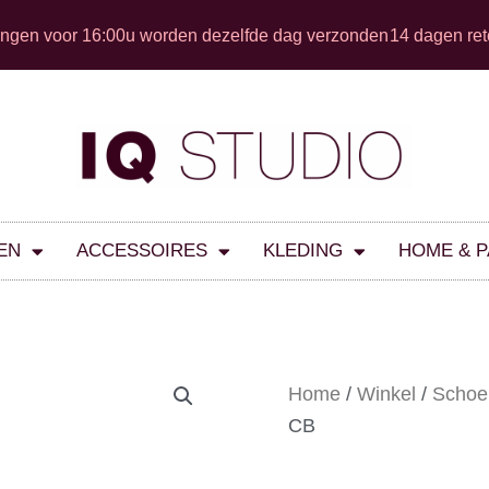
ingen voor 16:00u worden dezelfde dag verzonden
14 dagen ret
EN
ACCESSOIRES
KLEDING
HOME & 
Home
/
Winkel
/
Schoe
CB