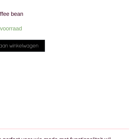
ffee bean
voorraad
Alternative:
aan winkelwagen