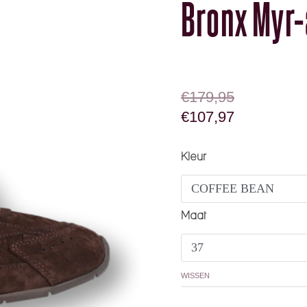
Bronx Myr-
OORSPRONKELIJK
HUIDIGE PRIJS IS
€
179,95
€
107,97
Bronx Myr-aa 66647-c 
Kleur
Maat
WISSEN