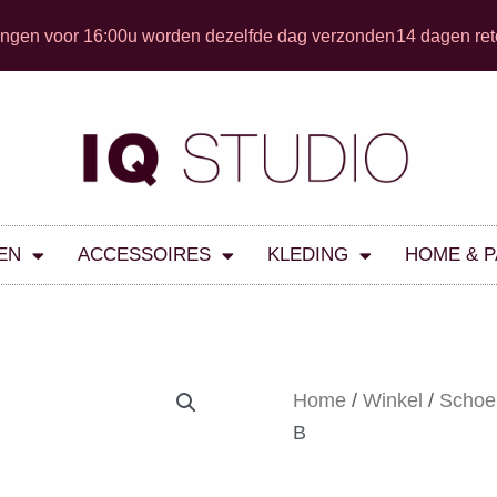
ingen voor 16:00u worden dezelfde dag verzonden
14 dagen ret
EN
ACCESSOIRES
KLEDING
HOME & 
Home
/
Winkel
/
Schoe
B