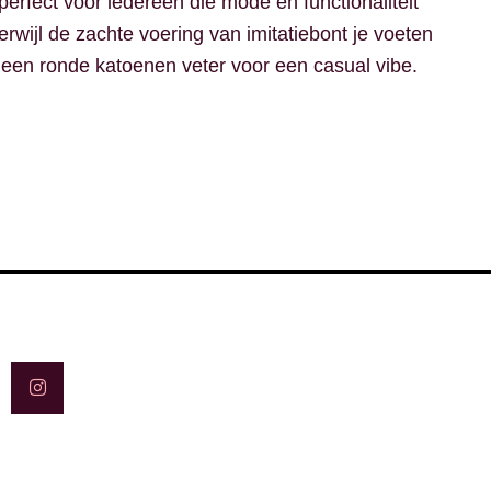
rfect voor iedereen die mode en functionaliteit
rwijl de zachte voering van imitatiebont je voeten
 een ronde katoenen veter voor een casual vibe.
I
n
s
t
a
g
r
a
m