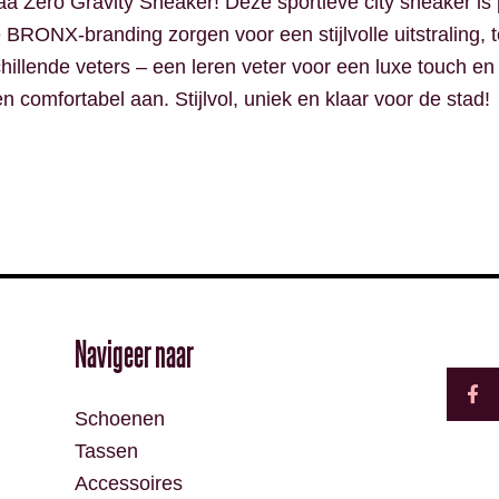
Zero Gravity Sneaker! Deze sportieve city sneaker is pe
RONX-branding zorgen voor een stijlvolle uitstraling, te
hillende veters – een leren veter voor een luxe touch en
en comfortabel aan. Stijlvol, uniek en klaar voor de stad!
F
Navigeer naar
a
c
e
Schoenen
b
o
Tassen
o
k
Accessoires
-