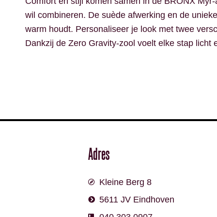
Comfort en stijl komen samen in de BRONX Myr-aa 
wil combineren. De suède afwerking en de unieke B
warm houdt. Personaliseer je look met twee versc
Dankzij de Zero Gravity-zool voelt elke stap licht 
Adres
Kleine Berg 8
5611 JV Eindhoven
040 303 0907