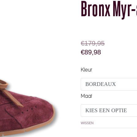
Bronx Myr-
OORSPRONKELIJK
HUIDIGE PRIJS IS:
€
179,95
€
89,98
Bronx Myr-aa 66647-CT
Kleur
Maat
WISSEN