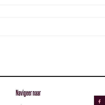
F
Navigeer naar
a
c
e