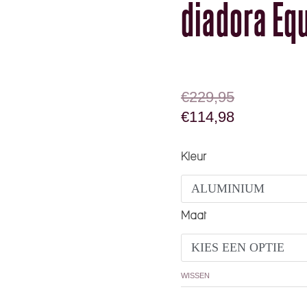
diadora Equ
OORSPRONKELIJK
HUIDIGE PRIJS IS:
€
229,95
€
114,98
diadora Equipe Revenge
Kleur
Maat
WISSEN