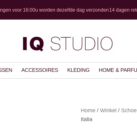
ingen voor 16:00u worden dezelfde dag verzonden
14 dagen ret
SSEN
ACCESSOIRES
KLEDING
HOME & PARF
Home
/
Winkel
/
Schoe
Italia