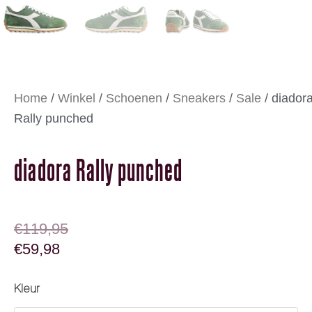
Home
/
Winkel
/
Schoenen
/
Sneakers
/
Sale
/ diador
Rally punched
diadora Rally punched
OORSPRONKELIJKE PRIJS WAS: €119,95
HUIDIGE PRIJS IS: €59,98.
€
119,95
€
59,98
diadora Rally punched aantal
Kleur