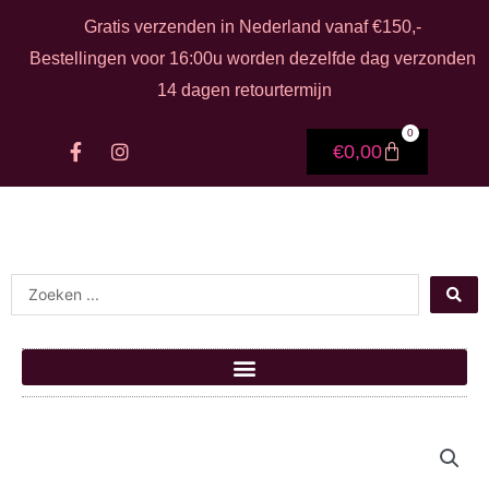
Ga naar de inhoud
Gratis verzenden in Nederland vanaf €150,-
Bestellingen voor 16:00u worden dezelfde dag verzonden
14 dagen retourtermijn
0
F
I
Winkelwage
€
0,00
a
n
c
s
e
t
b
a
o
g
o
r
k
a
Search ...
-
m
f