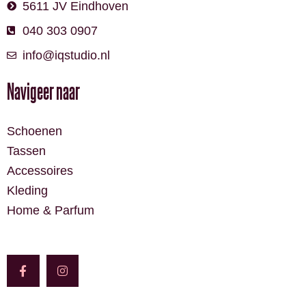
5611 JV Eindhoven
040 303 0907
info@iqstudio.nl
Navigeer naar
Schoenen
Tassen
Accessoires
Kleding
Home & Parfum
F
I
a
n
c
s
e
t
b
a
o
g