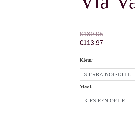
Via V
OORSPRONKELIJK
HUIDIGE PRIJS IS:
€
189,95
€
113,97
Via Vai Sam Sadie aan
Kleur
Maat