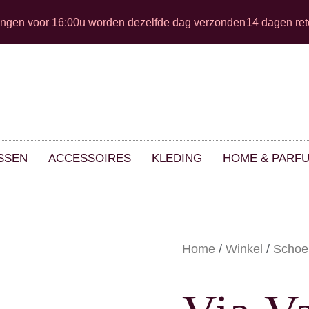
ingen voor 16:00u worden dezelfde dag verzonden
14 dagen ret
SSEN
ACCESSOIRES
KLEDING
HOME & PARF
Home
/
Winkel
/
Schoe