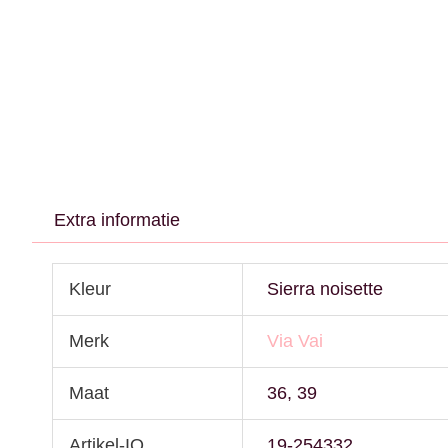
Extra informatie
Kleur
Sierra noisette
Merk
Via Vai
Maat
36, 39
Artikel-IQ
19-254332