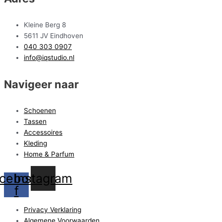
Kleine Berg 8
5611 JV Eindhoven
040 303 0907
info@iqstudio.nl
Navigeer naar
Schoenen
Tassen
Accessoires
Kleding
Home & Parfum
cebook-
Instagram
f
Privacy Verklaring
Algemene Voorwaarden