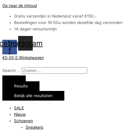
Ga naar de inhoud
Gratis verzenden in Nederland vanaf €150,-
Bestellingen voor 16:00u worden dezelfde dag verzonden
14 dagen retourtermijn
cebook-
Instagram
f
€
0,00
0
Winkelwagen
Search ...
Results
Bekijk alle resultaten
SALE
Nieuw
Schoenen
Sneakers