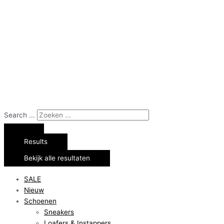
Search ...
Results
Bekijk alle resultaten
SALE
Nieuw
Schoenen
Sneakers
Loafers & Instappers