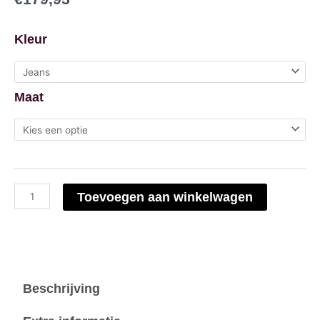
Toral
Kleur
Killian
aantal
Maat
Toevoegen aan winkelwagen
Beschrijving