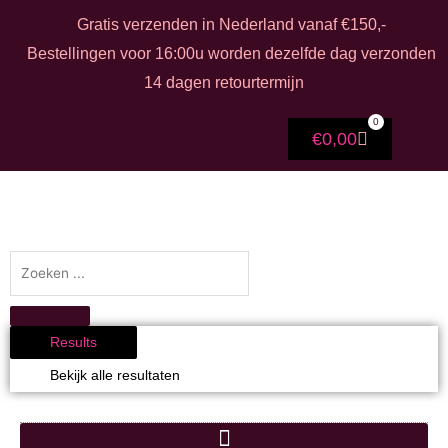
Ga
Gratis verzenden in Nederland vanaf €150,-
naar
Bestellingen voor 16:00u worden dezelfde dag verzonden
de
14 dagen retourtermijn
inhoud
0
F
I
Winkelwag
€
0,00
a
n
c
s
e
t
b
a
o
g
o
r
k
a
Search
-
m
f
...
Results
Bekijk alle resultaten