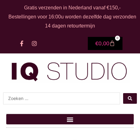
Ga naar de inhoud
Gratis verzenden in Nederland vanaf €150,-
Bestellingen voor 16:00u worden dezelfde dag verzonden
14 dagen retourtermijn
0
F
I
Winkelwage
€
0,00
a
n
c
s
e
t
b
a
o
g
o
r
k
a
-
m
f
Search ...