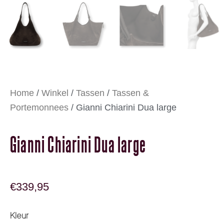
Home
/
Winkel
/
Tassen
/
Tassen &
Portemonnees
/ Gianni Chiarini Dua large
Gianni Chiarini Dua large
€
339,95
Gianni Chiarini Dua large aantal
Kleur