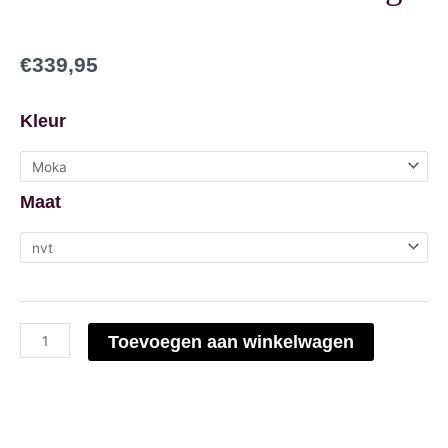
€
339,95
Gianni
Kleur
Chiarini
Dua
Maat
large
aantal
Toevoegen aan winkelwagen