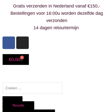
Ga
Gratis verzenden in Nederland vanaf €150,-
naar
Bestellingen voor 16:00u worden dezelfde dag
de
verzonden
inhoud
14 dagen retourtermijn
F
I
a
n
c
s
e
t
0
Winkelwagen
€
0,00
b
a
o
g
o
r
k
a
Search
-
m
...
f
Results