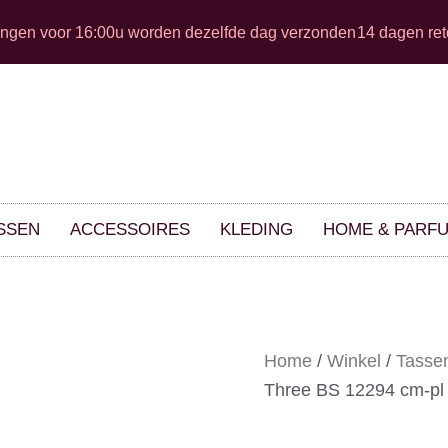
ingen voor 16:00u worden dezelfde dag verzonden
14 dagen ret
SSEN
ACCESSOIRES
KLEDING
HOME & PARF
Home
/
Winkel
/
Tasse
Three BS 12294 cm-pl