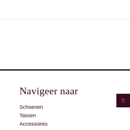
F
Navigeer naar
a
c
e
Schoenen
b
o
Tassen
o
k
Accessoires
-