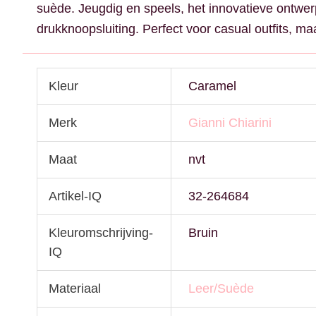
suède. Jeugdig en speels, het innovatieve ontwer
drukknoopsluiting. Perfect voor casual outfits, 
Kleur
Caramel
Merk
Gianni Chiarini
Maat
nvt
Artikel-IQ
32-264684
Kleuromschrijving-
Bruin
IQ
Materiaal
Leer/Suède