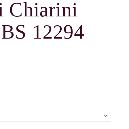
 Chiarini
 BS 12294
BS 12294 cm-pl aantal