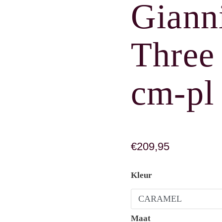
Gianni
Three
cm-pl
€
209,95
Gianni Chiarini Three 
Kleur
Maat